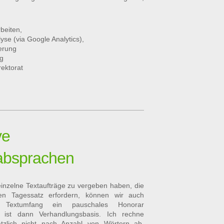
beiten,
se (via Google Analytics),
ierung
ng
rektorat
ve
absprachen
 einzelne Textaufträge zu vergeben haben, die
en Tagessatz erfordern, können wir auch
ch Textumfang ein pauschales Honorar
 ist dann Verhandlungsbasis. Ich rechne
ätzlich nicht nach Anzahl von Wörtern ab,