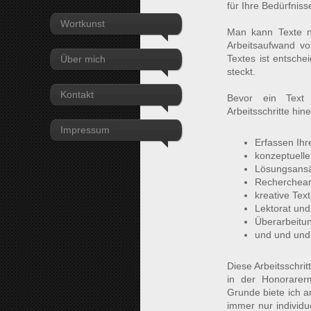
für Ihre Bedürfniss
Wortkunst
Man kann Texte n
Arbeitsaufwand von
Textes ist entschei
Über mich
steckt.
Kontakt
Bevor ein Text 
Arbeitsschritte hine
Impressum
Erfassen Ihr
konzeptuell
Lösungsans
Recherchear
kreative Tex
Lektorat und
Überarbeitu
und und und
Diese Arbeitsschri
in der Honorarerm
Grunde biete ich a
immer nur individu