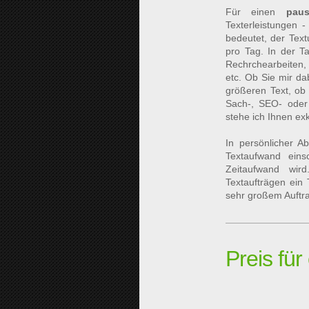
Für einen
paus
Texterleistungen 
bedeutet, der Text
pro Tag. In der T
Rechrchearbeiten,
etc. Ob Sie mir da
größeren Text, ob 
Sach-, SEO- oder 
stehe ich Ihnen exk
In persönlicher A
Textaufwand ein
Zeitaufwand wir
Textaufträgen ein 
sehr großem Auftr
Preis fü