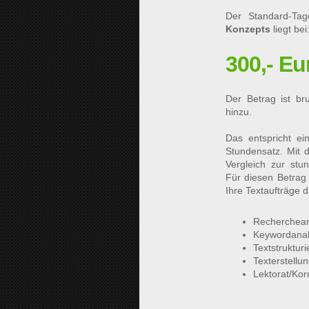
Der Standard-T
Konzepts
liegt bei
300,- Eu
Der Betrag ist br
hinzu.
Das entspricht e
Stundensatz. Mit 
Vergleich zur st
Für diesen Betrag 
Ihre Textaufträge d
Recherchear
Keywordanaly
Textstruktur
Texterstellu
Lektorat/Kor