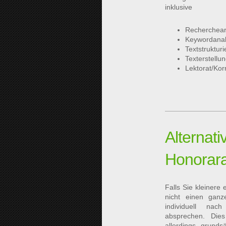
inklusive
Recherchear
Keywordanaly
Textstruktur
Texterstellu
Lektorat/Kor
Alternati
Honorar
Falls Sie kleinere
nicht einen ganz
individuell na
absprechen. Dies
allerdings grunds