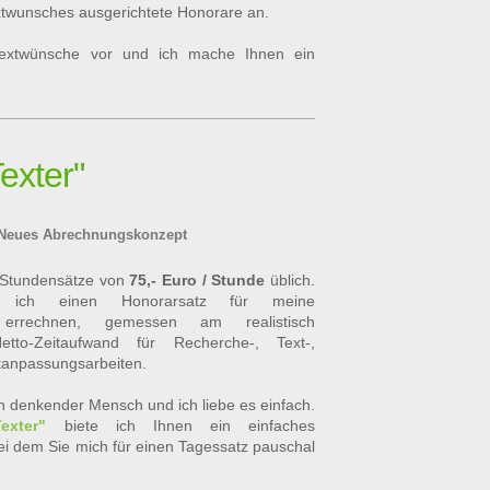
xtwunsches ausgerichtete Honorare an.
Textwünsche vor und ich mache Ihnen ein
Texter"
Neues Abrechnungskonzept
 Stundensätze von
75,- Euro / Stunde
üblich.
e ich einen Honorarsatz für meine
 errechnen,
gemessen am realistisch
etto-Zeitaufwand für Recherche-, Text-,
tanpassungsarbeiten.
sch denkender Mensch und ich liebe es einfach.
xter"
biete ich Ihnen ein einfaches
i dem Sie mich für einen Tagessatz pauschal