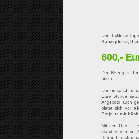
Der Exklusiv-T
Konzepts
liegt bei
600,- Eu
Der Betrag ist br
hinzu.
Das entspricht ein
Euro
Stundensatz.
Angebots auch ger
bietet sich vor a
Projekte mit höchs
Mit der "Rent a Te
stundengenauen 
Betrag bin ich ein