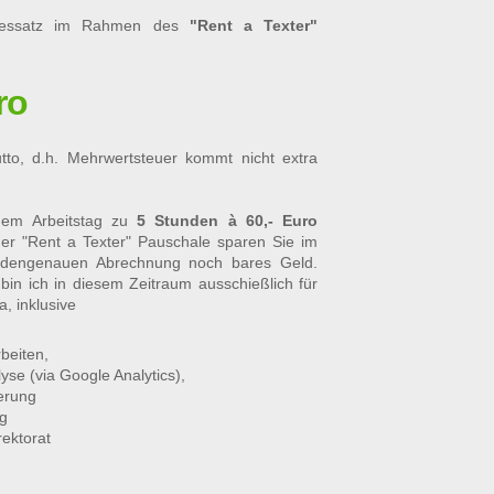
agessatz im Rahmen des
"Rent a Texter"
:
ro
utto, d.h. Mehrwertsteuer kommt nicht extra
inem Arbeitstag zu
5 Stunden à 60,- Euro
der "Rent a Texter" Pauschale sparen Sie im
undengenauen Abrechnung noch bares Geld.
bin ich in diesem Zeitraum ausschießlich für
a, inklusive
beiten,
se (via Google Analytics),
ierung
ng
rektorat