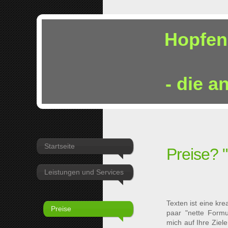
Hopfen
- die a
Startseite
Preise? 
Leistungen und Services
Texten ist eine kre
Preise
paar "nette Formul
mich auf Ihre Zie