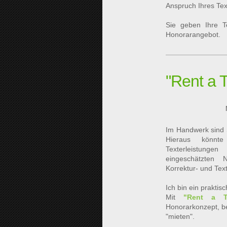
Anspruch Ihres Te
Sie geben Ihre 
Honorarangebot.
"Rent a 
Im Handwerk sind
Hieraus könnt
Texterleistungen
eingeschätzten N
Korrektur- und Tex
Ich bin ein prakti
Mit
"Rent a Te
Honorarkonzept, be
"mieten".