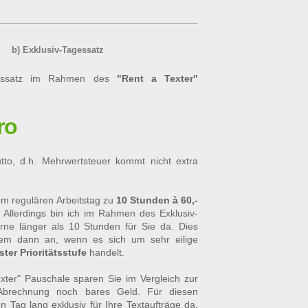
b) Exklusiv-Tagessatz
agessatz im Rahmen des
"Rent a Texter"
:
ro
utto, d.h. Mehrwertsteuer kommt nicht extra
em regulären Arbeitstag zu
10 Stunden à 60,-
 Allerdings bin ich im Rahmen des Exklusiv-
ne länger als 10 Stunden für Sie da. Dies
llem dann an, wenn es sich um sehr eilige
ter Prioritätsstufe
handelt.
xter" Pauschale sparen Sie im Vergleich zur
Abrechnung noch bares Geld. Für diesen
en Tag lang exklusiv für Ihre Textaufträge da,