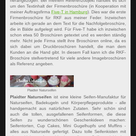
herangezogen. Bei meinem Referenzobjekt handelt es sich
um den Textinhalt der Firmenbroschüre (in Kooperation mit
meiner Auftragsfirma
Five-T in Hamburg
). Dies war die erste
Firmenbroschüre für RKF aus meiner Feder. Inzwischen
arbeite ich gerade an dem Text für die Nachfolgebroschüre,
die in Bälde aufgelegt wird. Für Five-T habe ich inzwischen
schon etwa 50 Broschüren getextet und es werden ständig
mehr. Nicht jede Firma stellt ihre Broschüren online, da es
sich dabei um Druckbroschüren handelt, die man dem
Kunden an die Hand gibt. In diesem Fall kann ich die RKF-
Broschüre stellvertretend für viele andere Imagebroschüren
als Referenz angeben.
Plaidter Naturseifen
Plaidter Naturseifen
ist eine kleine Seifen-Manufaktur für
Naturseifen, Badekugeln und Körperpflegeprodukte - alle
handgemacht aus natürlichen Zutaten. Sehr schön sind
auch die tollen, ausgefallenen Seifenformen, die diese
Seifen zu wunderschönen Geschenkideen machen:
Seifentorten, Cup Cakes, Mini Gugelhupfs und Muffins -
alles aus Naturseife gefertigt. Dazu tolle Seifenkisten mit